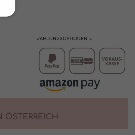
von
hrung
ZAHLUNGSOPTIONEN
n Sie
eigen
 Cookies
ptieren
N ÖSTERREICH