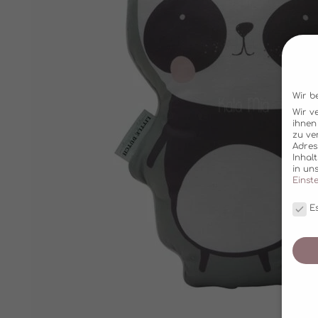
Wir b
Wir v
ihnen
zu ve
Adres
Inhal
in un
Einst
Es