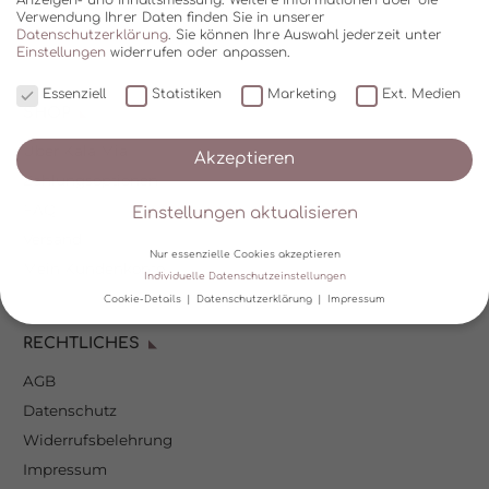
Verwendung Ihrer Daten finden Sie in unserer
Datenschutzerklärung
.
Sie können Ihre Auswahl jederzeit unter
Einstellungen
widerrufen oder anpassen.
Essenziell
Statistiken
Marketing
Ext. Medien
SHOP
Über Kala Mia
Akzeptieren
Zahlungsoptionen
FAQ
Einstellungen aktualisieren
Versand
Nur essenzielle Cookies akzeptieren
Mein Kundenkonto
Individuelle Datenschutzeinstellungen
Cookie-Details
Datenschutzerklärung
Impressum
Datenschutzeinstellungen
RECHTLICHES
AGB
Wir verwenden Cookies und andere Technologien auf unserer
Website. Einige von ihnen sind essenziell, während andere uns
Datenschutz
helfen, diese Website und Ihre Erfahrung zu verbessern.
Personenbezogene Daten können verarbeitet werden (z. B. IP-
Widerrufsbelehrung
Adressen), z. B. für personalisierte Anzeigen und Inhalte oder
Impressum
Anzeigen- und Inhaltsmessung.
Weitere Informationen über die