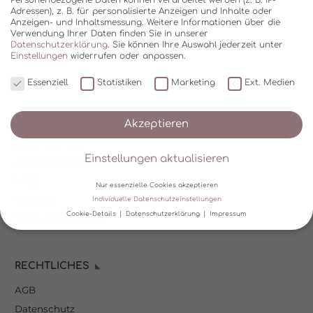
Adressen), z. B. für personalisierte Anzeigen und Inhalte oder
Anzeigen- und Inhaltsmessung.
Weitere Informationen über die
Verwendung Ihrer Daten finden Sie in unserer
Datenschutzerklärung
.
Sie können Ihre Auswahl jederzeit unter
Einstellungen
widerrufen oder anpassen.
Essenziell
Statistiken
Marketing
Ext. Medien
SHOP
Akzeptieren
Über Kala Mia
Einstellungen aktualisieren
Zahlungsoptionen
FAQ
Nur essenzielle Cookies akzeptieren
Versand
Individuelle Datenschutzeinstellungen
Cookie-Details
Datenschutzerklärung
Impressum
Mein Kundenkonto
Datenschutzeinstellungen
RECHTLICHES
Wir verwenden Cookies und andere Technologien auf unserer
Website. Einige von ihnen sind essenziell, während andere uns
AGB
helfen, diese Website und Ihre Erfahrung zu verbessern.
Personenbezogene Daten können verarbeitet werden (z. B. IP-
Datenschutz