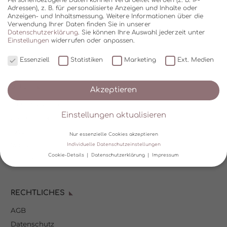
Adressen), z. B. für personalisierte Anzeigen und Inhalte oder
Anzeigen- und Inhaltsmessung.
Weitere Informationen über die
Verwendung Ihrer Daten finden Sie in unserer
Datenschutzerklärung
.
Sie können Ihre Auswahl jederzeit unter
Einstellungen
widerrufen oder anpassen.
Essenziell
Statistiken
Marketing
Ext. Medien
SHOP
Akzeptieren
Über Kala Mia
Einstellungen aktualisieren
Zahlungsoptionen
FAQ
Nur essenzielle Cookies akzeptieren
Versand
Individuelle Datenschutzeinstellungen
Cookie-Details
Datenschutzerklärung
Impressum
Mein Kundenkonto
Datenschutzeinstellungen
RECHTLICHES
Wir verwenden Cookies und andere Technologien auf unserer
Website. Einige von ihnen sind essenziell, während andere uns
AGB
helfen, diese Website und Ihre Erfahrung zu verbessern.
Personenbezogene Daten können verarbeitet werden (z. B. IP-
Datenschutz