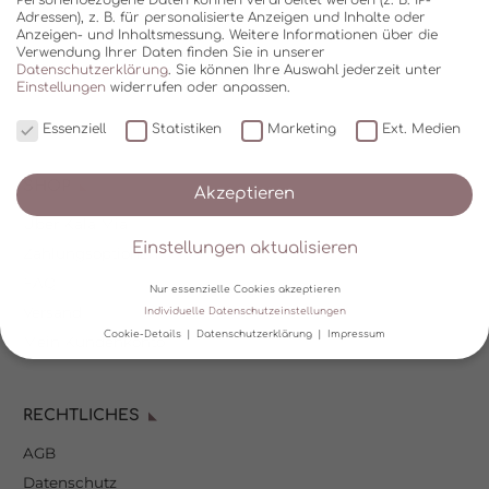
Adressen), z. B. für personalisierte Anzeigen und Inhalte oder
Anzeigen- und Inhaltsmessung.
Weitere Informationen über die
Verwendung Ihrer Daten finden Sie in unserer
Datenschutzerklärung
.
Sie können Ihre Auswahl jederzeit unter
Einstellungen
widerrufen oder anpassen.
Essenziell
Statistiken
Marketing
Ext. Medien
SHOP
Akzeptieren
Über Kala Mia
Einstellungen aktualisieren
Zahlungsoptionen
FAQ
Nur essenzielle Cookies akzeptieren
Versand
Individuelle Datenschutzeinstellungen
Cookie-Details
Datenschutzerklärung
Impressum
Mein Kundenkonto
Datenschutzeinstellungen
RECHTLICHES
Wir verwenden Cookies und andere Technologien auf unserer
Website. Einige von ihnen sind essenziell, während andere uns
AGB
helfen, diese Website und Ihre Erfahrung zu verbessern.
Personenbezogene Daten können verarbeitet werden (z. B. IP-
Datenschutz