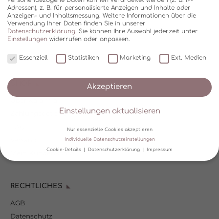
Adressen), z. B. für personalisierte Anzeigen und Inhalte oder
Anzeigen- und Inhaltsmessung.
Weitere Informationen über die
Verwendung Ihrer Daten finden Sie in unserer
Datenschutzerklärung
.
Sie können Ihre Auswahl jederzeit unter
Einstellungen
widerrufen oder anpassen.
Essenziell
Statistiken
Marketing
Ext. Medien
SHOP
Akzeptieren
Über Kala Mia
Einstellungen aktualisieren
Zahlungsoptionen
FAQ
Nur essenzielle Cookies akzeptieren
Versand
Individuelle Datenschutzeinstellungen
Cookie-Details
Datenschutzerklärung
Impressum
Mein Kundenkonto
Datenschutzeinstellungen
RECHTLICHES
Wir verwenden Cookies und andere Technologien auf unserer
Website. Einige von ihnen sind essenziell, während andere uns
AGB
helfen, diese Website und Ihre Erfahrung zu verbessern.
Personenbezogene Daten können verarbeitet werden (z. B. IP-
Datenschutz