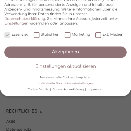
Adressen), z. B. für personalisierte Anzeigen und Inhalte oder
Anzeigen- und Inhaltsmessung.
Weitere Informationen über die
Verwendung Ihrer Daten finden Sie in unserer
Datenschutzerklärung
.
Sie können Ihre Auswahl jederzeit unter
Einstellungen
widerrufen oder anpassen.
Essenziell
Statistiken
Marketing
Ext. Medien
SHOP
Akzeptieren
Über Kala Mia
Einstellungen aktualisieren
Zahlungsoptionen
FAQ
Nur essenzielle Cookies akzeptieren
Versand
Individuelle Datenschutzeinstellungen
Cookie-Details
Datenschutzerklärung
Impressum
Mein Kundenkonto
Datenschutzeinstellungen
RECHTLICHES
Wir verwenden Cookies und andere Technologien auf unserer
Website. Einige von ihnen sind essenziell, während andere uns
AGB
helfen, diese Website und Ihre Erfahrung zu verbessern.
Personenbezogene Daten können verarbeitet werden (z. B. IP-
Datenschutz