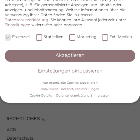
Adressen), z. B. für personalisierte Anzeigen und Inhalte oder
Anzeigen- und Inhaltsmessung.
Weitere Informationen über die
Verwendung Ihrer Daten finden Sie in unserer
Datenschutzerklärung
.
Sie können Ihre Auswahl jederzeit unter
Einstellungen
widerrufen oder anpassen.
Essenziell
Statistiken
Marketing
Ext. Medien
SHOP
Akzeptieren
Über Kala Mia
Einstellungen aktualisieren
Zahlungsoptionen
FAQ
Nur essenzielle Cookies akzeptieren
Versand
Individuelle Datenschutzeinstellungen
Cookie-Details
Datenschutzerklärung
Impressum
Mein Kundenkonto
Datenschutzeinstellungen
RECHTLICHES
Wir verwenden Cookies und andere Technologien auf unserer
Website. Einige von ihnen sind essenziell, während andere uns
AGB
helfen, diese Website und Ihre Erfahrung zu verbessern.
Personenbezogene Daten können verarbeitet werden (z. B. IP-
Datenschutz