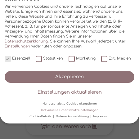
Wir verwenden Cookies und andere Technologien auf unserer
Website. Einige von ihnen sind essenziell, während andere uns
helfen, diese Website und Ihre Erfahrung zu verbessern.
Personenbezogene Daten können verarbeitet werden (z. B. IP-
Adressen), z. B. für personalisierte Anzeigen und Inhalte oder
Anzeigen- und Inhaltsmessung.
Weitere Informationen über die
Verwendung Ihrer Daten finden Sie in unserer
Datenschutzerklärung
.
Sie können Ihre Auswahl jederzeit unter
Einstellungen
widerrufen oder anpassen.
Essenziell
Statistiken
Marketing
Ext. Medien
Akzeptieren
Einstellungen aktualisieren
WICKELMATTE MAUVE LITTLE
DUTCH
Nur essenzielle Cookies akzeptieren
€
22,95
Individuelle Datenschutzeinstellungen
Cookie-Details
Datenschutzerklärung
Impressum
Lieferzeit:
5-12 Werktage
Datenschutzeinstellungen
In den Warenkorb