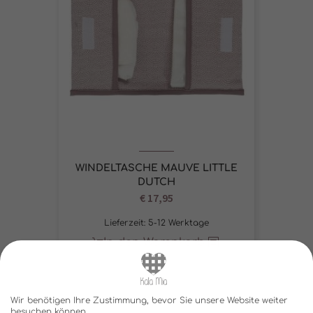
WINDELTASCHE MAUVE LITTLE
DUTCH
€
17,95
Lieferzeit:
5-12 Werktage
In den Warenkorb
Wir benötigen Ihre Zustimmung, bevor Sie unsere Website weiter
besuchen können.