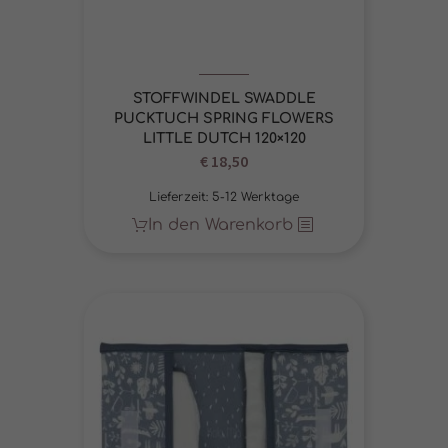
STOFFWINDEL SWADDLE
PUCKTUCH SPRING FLOWERS
LITTLE DUTCH 120×120
Ursprünglicher
€
18,50
Aktueller
Preis
Preis
Lieferzeit:
5-12 Werktage
war:
ist:
In den Warenkorb
€ 25,95
€ 18,50.