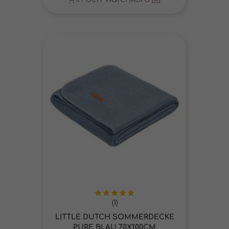
(1)
Bewertet
mit
5.00
LITTLE DUTCH SOMMERDECKE
von 5
PURE BLAU 70X100CM