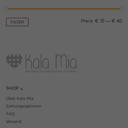
Min.
Max.
Preis:
€ 10
—
€ 40
FILTER
Preis
Preis
SHOP
Über Kala Mia
Zahlungsoptionen
FAQ
Versand