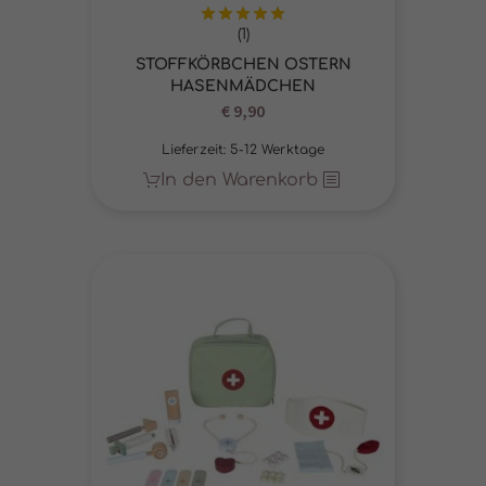
(1)
Bewertet
mit
5.00
STOFFKÖRBCHEN OSTERN
von 5
HASENMÄDCHEN
€
9,90
Lieferzeit:
5-12 Werktage
In den Warenkorb