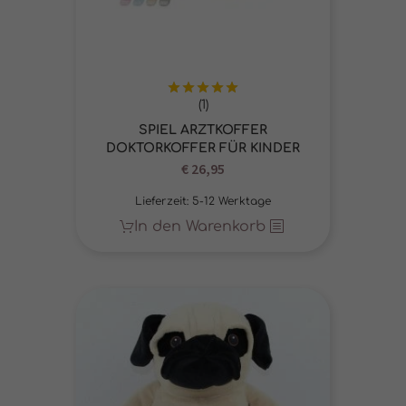
(1)
Bewertet
mit
5.00
SPIEL ARZTKOFFER
von 5
DOKTORKOFFER FÜR KINDER
€
26,95
Lieferzeit:
5-12 Werktage
In den Warenkorb