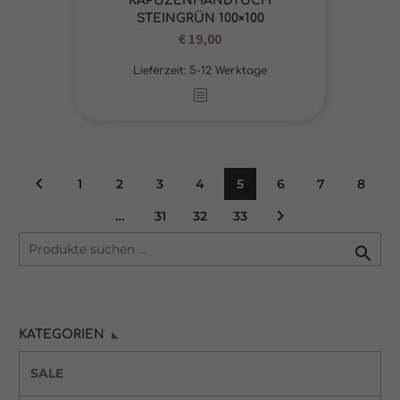
KAPUZENHANDTUCH
STEINGRÜN 100×100
€
19,00
Lieferzeit:
5-12 Werktage
1
2
3
4
5
6
7
8
…
31
32
33

KATEGORIEN
SALE