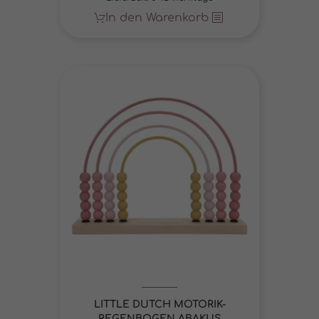
mehr.
In den Warenkorb
Cookie-Informationen anzeigen
Datenschutzerklärung
Impressum
LITTLE DUTCH MOTORIK-
REGENBOGEN ABAKUS