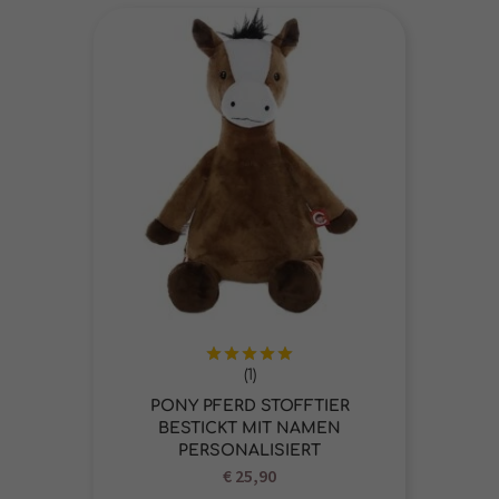
(1)
Bewertet
mit
5.00
PONY PFERD STOFFTIER
von 5
BESTICKT MIT NAMEN
PERSONALISIERT
€
25,90